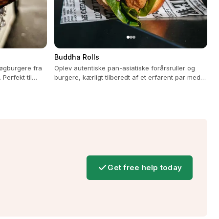
Buddha Rolls
løgburgere fra
Oplev autentiske pan-asiatiske forårsruller og
Perfekt til
burgere, kærligt tilberedt af et erfarent par med
edienser.
passion for asiatiske smage.
Get free help today