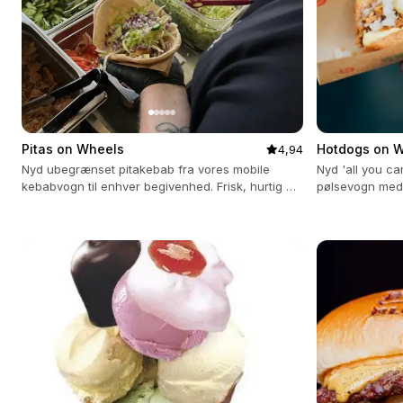
Pitas on Wheels
Hotdogs on 
4,94
Nyd ubegrænset pitakebab fra vores mobile
Nyd 'all you ca
kebabvogn til enhver begivenhed. Frisk, hurtig og
pølsevogn med e
smagfuld catering med alt inkluderet.
inklusiv vegans