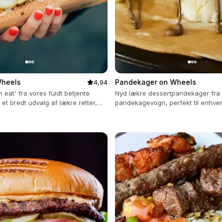
Wheels
Pandekager on Wheels
4,94
n eat' fra vores fuldt betjente
Nyd lækre dessertpandekager fra 
t bredt udvalg af lækre retter,
pandekagevogn, perfekt til enhver 
ke og glutenfrie muligheder.
event med alt inkluderet.