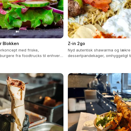
r Blokken
Z-in 2go
erkoncept med friske,
Nyd autentisk shawarma og lækre
urgere fra foodtrucks til enhver
dessertpandekager, omhyggeligt t
kærlighed og friske ingredienser.