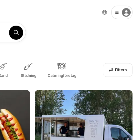
Filters
Band
Städning
Cateringföretag