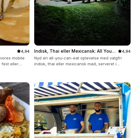
Indisk, Thai eller Mexicansk: All You
4,94
4,94
Can Eat
vores mobile
Nyd en all-you-can-eat oplevelse med valgfri
fest eller
indisk, thai eller mexicansk mad, serveret i
praktiske ToGo-bokse.