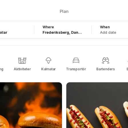
Plan
Where
When
ilar
Add date
ng
Aktiviteter
Kulmatar
Transportör
Bartenders