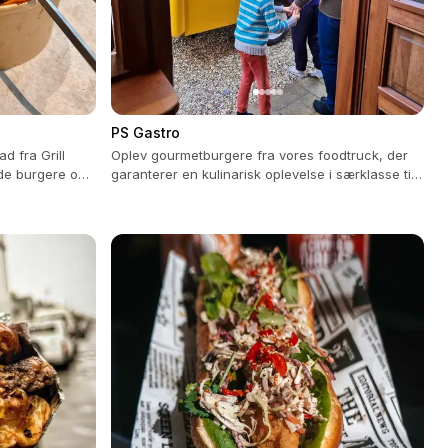
PS Gastro
d fra Grill
Oplev gourmetburgere fra vores foodtruck, der
de burgere og
garanterer en kulinarisk oplevelse i særklasse til
dit arrangement.