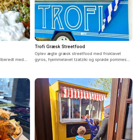
Trofi Græsk Streetfood
Oplev ægte græsk streetfood med frisklavet
ilberedt med
gyros, hjemmelavet tzatziki og sprøde pommes
frites fra vores foodtruck.