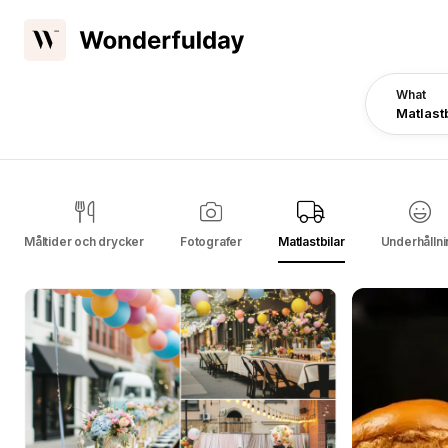
What
Matlastb
Måltider och drycker
Fotografer
Matlastbilar
Underhållni