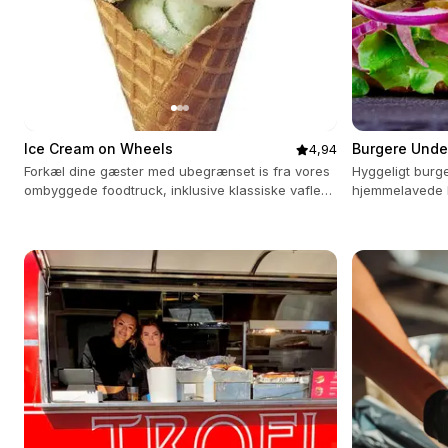
Ice Cream on Wheels
Burgere Unde
4,94
Forkæl dine gæster med ubegrænset is fra vores
Hyggeligt burg
ombyggede foodtruck, inklusive klassiske vafler
hjemmelavede b
og diverse toppings.
begivenhed.