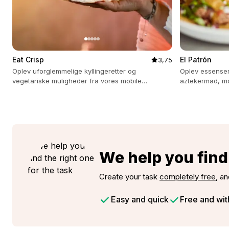
Eat Crisp
El Patrón
3,75
Oplev uforglemmelige kyllingeretter og
Oplev essensen
vegetariske muligheder fra vores mobile
aztekermad, mo
køkkener til enhver fest eller event.
med en kærlighed
We help you find 
1
2
Create your task
completely free
, an
Easy and quick
Free and wit