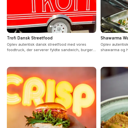
Trofi Dansk Streetfood
Shawarma W
Oplev autentisk dansk streetfood med vores
Oplev autentisk
foodtruck, der serverer fyldte sandwich, burgere
shawarma og h
og sprøde fritter.
Mellemøsten.