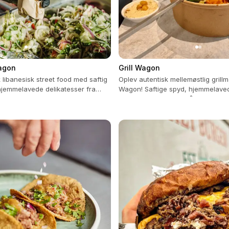
agon
Grill Wagon
 libanesisk street food med saftig
Oplev autentisk mellemøstlig grillma
jemmelavede delikatesser fra
Wagon! Saftige spyd, hjemmelave
friske salater venter på dig.