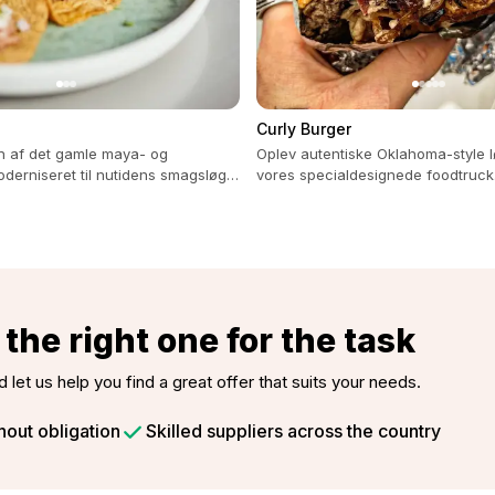
Curly Burger
 af ​​det gamle maya- og
Oplev autentiske Oklahoma-style 
derniseret til nutidens smagsløg
vores specialdesignede foodtruck. 
 til detaljer.
ethvert event med økologiske ingr
the right one for the task
d let us help you find a great offer that suits your needs.
hout obligation
Skilled suppliers across the country