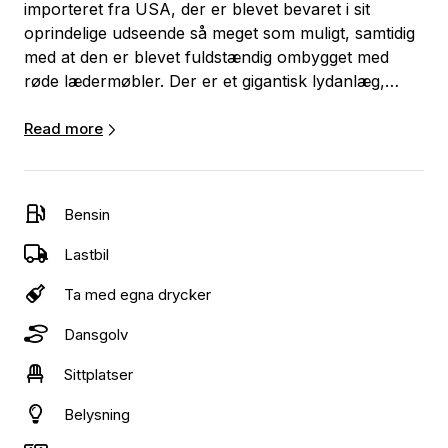
importeret fra USA, der er blevet bevaret i sit
oprindelige udseende så meget som muligt, samtidig
med at den er blevet fuldstændig ombygget med
røde lædermøbler. Der er et gigantisk lydanlæg,
udstyret med hele 16 styk 10" basenheder indbygget
i sæderne samt diskolys. Bagpå er der en rød
Read more
balkon, der fungerer som et dansegulv.
Lydanlægget giver en utroligt kraftfuld lydoplevelse,
Bensin
som ikke kan findes i nogen anden festbus.
Lastbil
På linje med Himmelbussen er brandbilen en del af
Ta med egna drycker
vores udvalg af luksusprodukter.
Dansgolv
Brandbilen er godkendt til 22 personer.
Sittplatser
Belysning