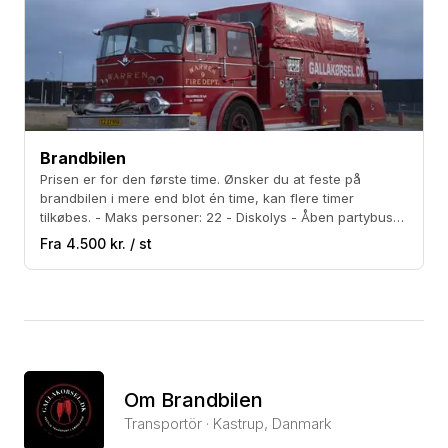
Brandbilen
Prisen er for den første time. Ønsker du at feste på
brandbilen i mere end blot én time, kan flere timer
tilkøbes. - Maks personer: 22 - Diskolys - Åben partybus
med balkon - 7,4 liters V8'er. - Medbring eget alkohol -
Fra 4.500 kr. / st
Kæmpe anlæg - God til events
Om Brandbilen
Transportör · Kastrup, Danmark