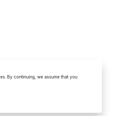
ses. By continuing, we assume that you
Try Wonderfulday on your
mobile