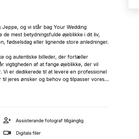
og Jeppe, og vi står bag Your Wedding
 de mest betydningsfulde øjeblikke i dit liv,
n, fødselsdag eller lignende store anledninger.
og autentiske billeder, der fortæller
r vigtigheden af at fange øjeblikke, der vil
Vi er dedikerede til at levere en professionel
er til jeres ønsker og behov og tilpasser vores
tninger.
 om jeres behov - vi ser frem til at være en
r, der varer evigt. 📷✨
Assisterande fotograf tillgänglig
Digitala filer