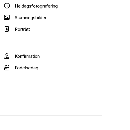
Heldagsfotografering
Stämningsbilder
Porträtt
Konfirmation
Födelsedag