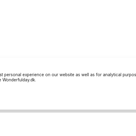
t personal experience on our website as well as for analytical purpo
te Wonderfulday.dk.
iers
Resources