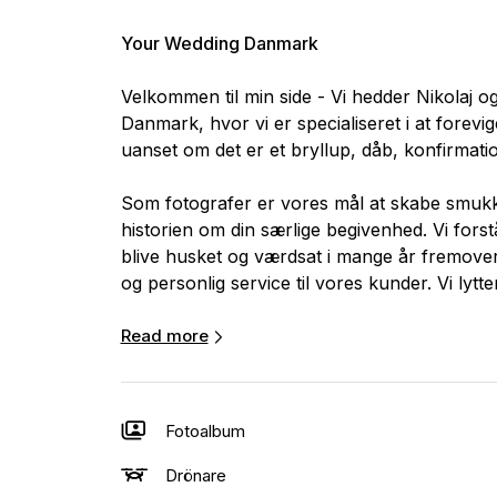
Your Wedding Danmark
Velkommen til min side - Vi hedder Nikolaj 
Danmark, hvor vi er specialiseret i at forevige
uanset om det er et bryllup, dåb, konfirmatio
Som fotografer er vores mål at skabe smukke 
historien om din særlige begivenhed. Vi forstå
blive husket og værdsat i mange år fremover. 
og personlig service til vores kunder. Vi lytt
tilgang for at sikre, at vi opfylder dine forven
Read more
Book eller kontakt os her på siden, og fortæl
del af din særlige begivenhed og skabe minde
Fotoalbum
Drönare