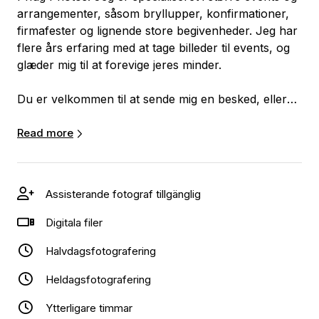
arrangementer, såsom bryllupper, konfirmationer,
firmafester og lignende store begivenheder. Jeg har
flere års erfaring med at tage billeder til events, og
glæder mig til at forevige jeres minder.
Du er velkommen til at sende mig en besked, eller
booke mig direkte på siden, så jeg kan hjælpe jer
Read more
med at foreveige jeres vigtige øjeblikke 📸
Jonas Pflug
Assisterande fotograf tillgänglig
Digitala filer
Halvdagsfotografering
Heldagsfotografering
Ytterligare timmar