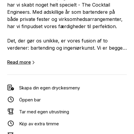
har vi skabt noget helt specielt - The Cocktail
Engineers. Med adskillige år som bartendere på
både private fester og virksomhedsarrangementer,
har vi finpudset vores færdigheder til perfektion.
Det, der gør os unikke, er vores fusion af to
verdener: bartending og ingeniørkunst. Vi er begge
uddannede ingeniører, og så muligheden for at
skabe noget, der går ud over den sædvanlige
Read more
cocktailoplevelse. Derfor valgte vi stolt navnet "The
Cocktail Engineers". Vi blander ikke kun
ingredienser; vi designer smagsoplevelser, nøjagtigt
Skapa din egen dryckesmeny
som ingeniører ville designe en struktur.
Öppen bar
Fra at kombinere de mest delikate smagsnoter til at
Tar med egen utrustning
præsentere dem med stil og elegance, er vores mål
at skabe uforglemmelige øjeblikke for jer.
Köp av extra timme