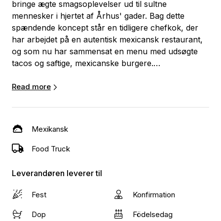
bringe ægte smagsoplevelser ud til sultne
mennesker i hjertet af Århus' gader. Bag dette
spændende koncept står en tidligere chefkok, der
har arbejdet på en autentisk mexicansk restaurant,
og som nu har sammensat en menu med udsøgte
tacos og saftige, mexicanske burgere.
Vores signaturret er vores saftige tacos, som er
Read more
tilberedt med friske ingredienser og hjemmelavede
krydderier, der giver en intens og tro
smagsoplevelse. Ud over vores lækre tacos tilbyder
Mexikansk
vi også mexicanske burgere i brioche-boller, som er
fyldt med mørt kød og smagfulde toppings.
Food Truck
Men det er ikke kun vores omhyggeligt udvalgte
Leverandøren leverer til
ingredienser og autentiske opskrifter, der gør Juicy
Tacos enestående. Vores hemmelige opskrift på
Fest
Konfirmation
dressingerne giver en stærkt autentisk
Dop
Födelsedag
smagsoplevelse, der sætter prikken over i'et.