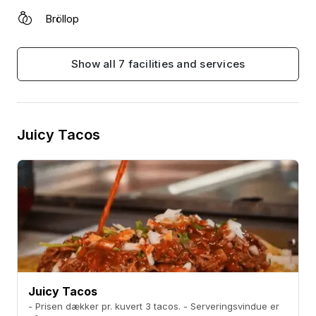
Bröllop
Så træd ind i vores verden af mexicanske
smagsoplevelser, og lad os tage dig med på en
kulinarisk rejse, der vil forkæle dine smagsløg.
Show all 7 facilities and services
Juicy Tacos
Juicy Tacos
- Prisen dækker pr. kuvert 3 tacos. - Serveringsvindue er