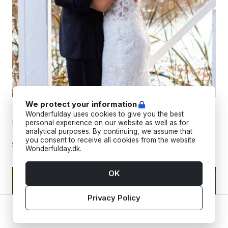
We protect your information
Bryllupsfilm
Wonderfulday uses cookies to give you the best
Professionelle bryllupsfotografer, der fanger jeres minder fra
personal experience on our website as well as for
analytical purposes. By continuing, we assume that
alle vinkler med både billeder og videoer.
you consent to receive all cookies from the website
Wonderfulday.dk.
OK
Privacy Policy
Home
Vendors
Tools
Inspiration
Account