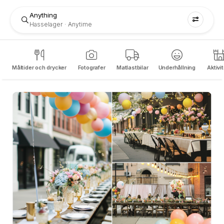
Anything
Hasselager
Anytime
Måltider och drycker
Fotografer
Matlastbilar
Underhållning
Aktivi