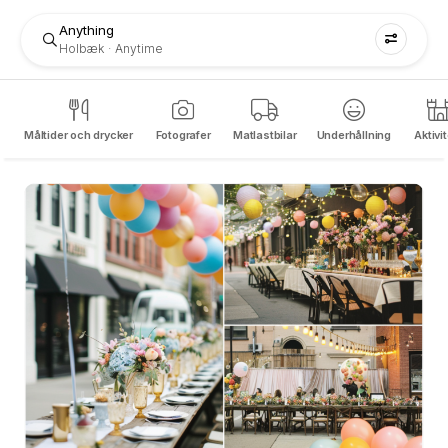
Anything
Holbæk
Anytime
Måltider och drycker
Fotografer
Matlastbilar
Underhållning
Aktivi