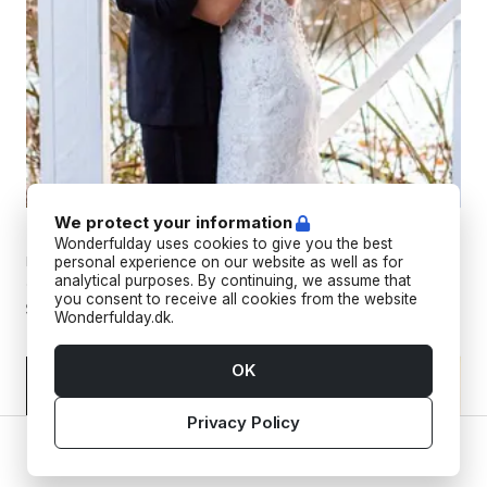
We protect your information
Bryllupsfilm
Wonderfulday uses cookies to give you the best
Professionelle bryllupsfotografer, der fanger jeres minder fra
personal experience on our website as well as for
analytical purposes. By continuing, we assume that
alle vinkler med både billeder og videoer.
you consent to receive all cookies from the website
Wonderfulday.dk.
OK
Privacy Policy
Home
Vendors
Tools
Inspiration
Account