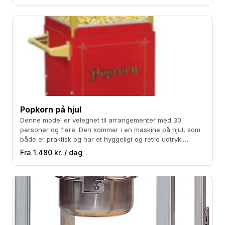
portioner. Ønsker du endnu flere popcorn kan du købe
vores Popcorns festpakker inkl. popcorn, fedt, salt og
kræmmerhuse. Købet er inklusiv rengøring af maskinen.
Popkorn på hjul
Denne model er velegnet til arrangementer med 30
personer og flere. Den kommer i en maskine på hjul, som
både er praktisk og har et hyggeligt og retro udtryk.
Udover maskinen leverer vi majs, popcornfedt og
Fra 1.480 kr. / dag
specialsalt i praktiske pakninger med popcorn og
krammerhuse til 50 portioner. Ønsker du endnu flere
popcorn kan du købe vores Popcorns festpakker inkl.
popcorn, fedt, salt og kræmmerhuse. Købet er inklusiv
rengøring af maskinen.