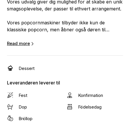
Vores udvalg giver dig mulighed for at skabe en unik
smagsoplevelse, der passer til ethvert arrangement.
Vores popcornmaskiner tilbyder ikke kun de
klassiske popcorn, men åbner også døren til
baconsnacks. Uanset om det er en
børnefødselsdag, en firmafest eller en
Read more
bryllupsreception, er vores maskiner det ideelle
supplement til at skabe en sjov, lækker og festlig
oplevelse for dine gæster.
Dessert
Leverandøren leverer til
Fest
Konfirmation
Dop
Födelsedag
Bröllop