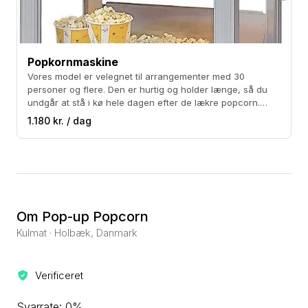
Popkornmaskine
Vores model er velegnet til arrangementer med 30
personer og flere. Den er hurtig og holder længe, så du
undgår at stå i kø hele dagen efter de lækre popcorn.
Udover maskinen leverer vi majs, popcornfedt og
1.180 kr. / dag
specialsalt i praktiske pakninger med popcorn til 30
portioner. Ønsker du endnu flere popcorn kan du købe
vores Popcorns festpakker inkl. popcorn, fedt, salt og
kræmmerhuse. Købet er inklusiv rengøring af maskinen.
Om Pop-up Popcorn
Kulmat · Holbæk, Danmark
Verificeret
Svarrate: 0%