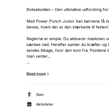
Boksebolden – Den ultimative udfordring fo
Med Power Punch Junior kan børnene få lov
bevise, hvem der er den stærkeste til festen!
Reglerne er simple. Du aktiverer maskinen 
sænkes ned. Herefter samler du kræfter og l
sendes tilbage, hvor den kom fra. Pointene 
man venter...
Maskinen registrerer det hårdeste slag, så 
der har leveret det mest kraftfulde slag – de
Read more
chance for at deltage!
Dimensioner: Højde 224 cm x Bredde 70 cm 
Barn
Kræver tilslutning til 220V strøm.
Aktiviteter