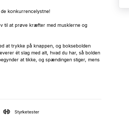
r de konkurrencelystne!
 til at prøve kræfter med musklerne og
ved at trykke på knappen, og boksebolden
everer ét slag med alt, hvad du har, så bolden
begynder at tikke, og spændingen stiger, mens
ved arrangementets afslutning kan I se, hvem
r er ingen måde at snyde på, og alle har en
x Dybde 125 cm. Vægt: 125 kg.
Styrketester