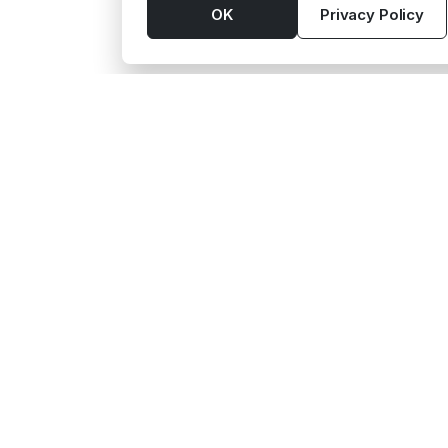
OK
Privacy Policy
Tools
Suppl
App
Aktivit
Budget
Barten
Seating Plan
Fotogr
Gift wishes
Kulmat
Guest List
Matlast
Checklist
Transp
Timeline
See al
Wedding venues
Beverages