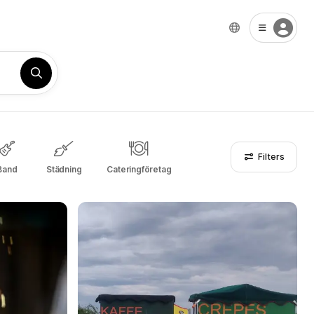
Filters
Band
Städning
Cateringföretag