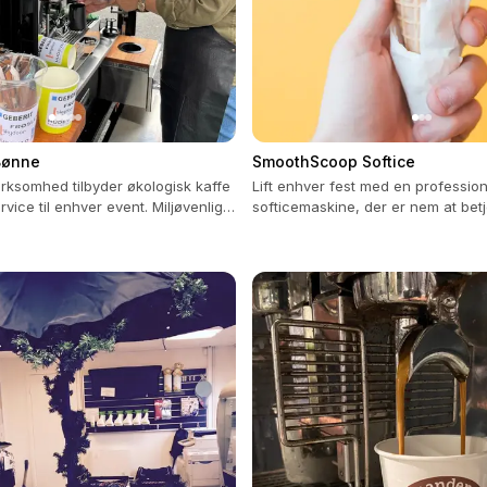
Bønne
SmoothScoop Softice
irksomhed tilbyder økologisk kaffe
Lift enhver fest med en profession
rvice til enhver event. Miljøvenlig
softicemaskine, der er nem at bet
ne ønsker.
lave over 200 softice i timen.