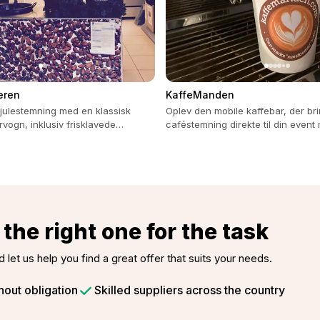
eren
KaffeManden
 julestemning med en klassisk
Oplev den mobile kaffebar, der br
ogn, inklusiv frisklavede
caféstemning direkte til din event
er og ægte hygge.
udvalg af kaffetyper.
the right one for the task
d let us help you find a great offer that suits your needs.
hout obligation
Skilled suppliers across the country