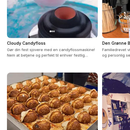
Cloudy Candyfloss
Den Grønne 
Gør din fest sjovere med en candyflossmaskine!
Familiedrevet v
Nem at betjene og perfekt til enhver festlig
og personlig se
lejlighed.
og tilpasset di