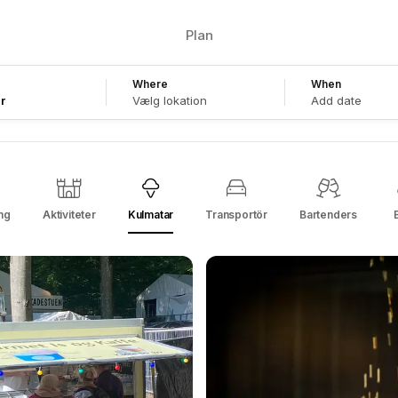
Plan
Where
When
r
Add date
ng
Aktiviteter
Kulmatar
Transportör
Bartenders