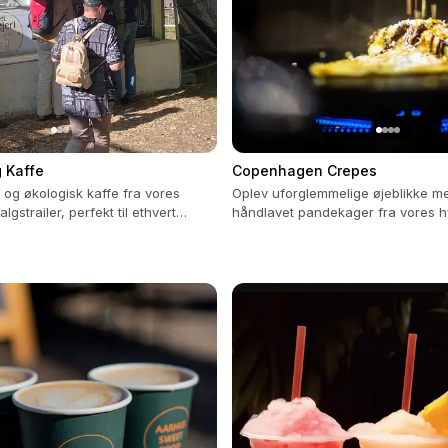
 Kaffe
Copenhagen Crepes
 og økologisk kaffe fra vores
Oplev uforglemmelige øjeblikke me
gstrailer, perfekt til ethvert
håndlavet pandekager fra vores h
 smil og kvalitet.
mobile vogne.