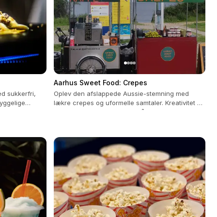
Aarhus Sweet Food: Crepes
d sukkerfri,
Oplev den afslappede Aussie-stemning med
yggelige
lækre crepes og uformelle samtaler. Kreativitet og
personlig tilpasning i hvert måltid.