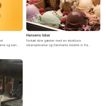
Hansens Isbar
el
Forkæl dine gæster med en eksklusiv
jene og kan
isbaroplevelse og Danmarks bedste is fra
Hansens Is. Nem opsætning og uforglemmelig
smag!