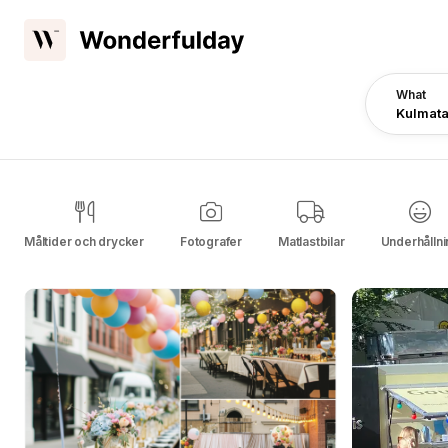
What
Kulmata
Måltider och drycker
Fotografer
Matlastbilar
Underhållni